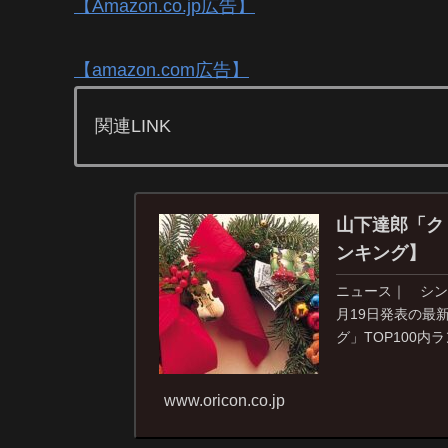
【Amazon.co.jp広告】
【amazon.com広告】
関連LINK
山下達郎「ク
ンキング】
ニュース｜ シンガー
月19日発表の最
グ」TOP100内
www.oricon.co.jp