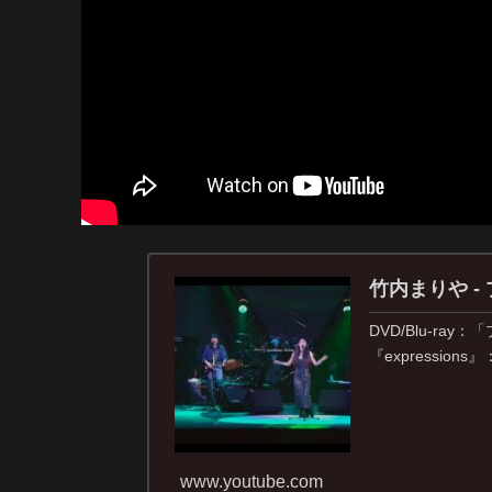
竹内まりや - プ
DVD/Blu-ray
『expressions』
www.youtube.com