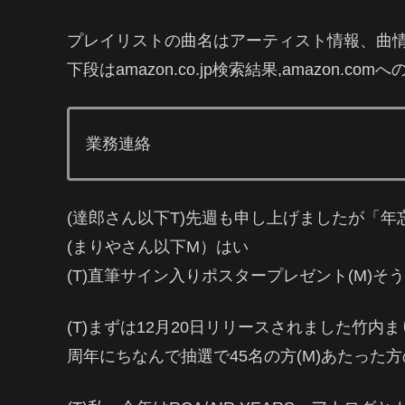
プレイリストの曲名はアーティスト情報、曲
下段はamazon.co.jp検索結果,amazon.co
業務連絡
(達郎さん以下T)先週も申し上げましたが「
(まりやさん以下M）はい
(T)直筆サイン入りポスタープレゼント(M)そ
(T)まずは12月20日リリースされました竹
周年にちなんで抽選で45名の方(M)あたった