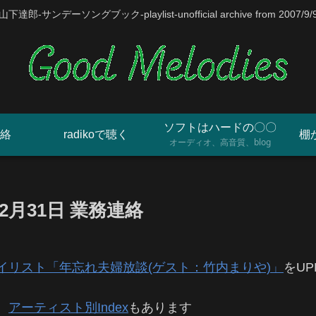
山下達郎-サンデーソングブック-playlist-unofficial archive from 2007/9/
ソフトはハードの〇〇
絡
radikoで聴く
棚
オーディオ、高音質、blog
2月31日 業務連絡
プレイリスト「年忘れ夫婦放談(ゲスト：竹内まりや)」
をUP
、
アーティスト別Index
もあります